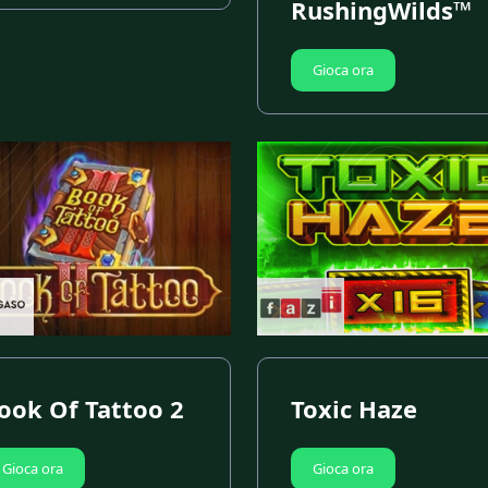
RushingWilds™
Gioca ora
ook Of Tattoo 2
Toxic Haze
Gioca ora
Gioca ora