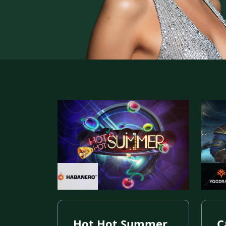
Hot Hot Summer
C