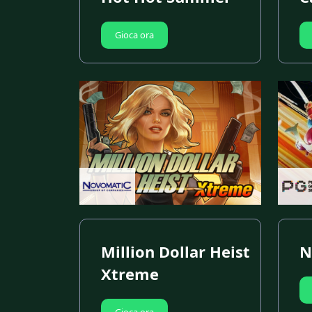
Gioca ora
Million Dollar Heist
N
Xtreme