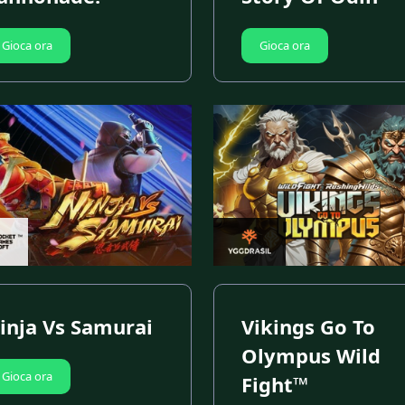
Gioca ora
Gioca ora
inja Vs Samurai
Vikings Go To
Olympus Wild
Gioca ora
Fight™