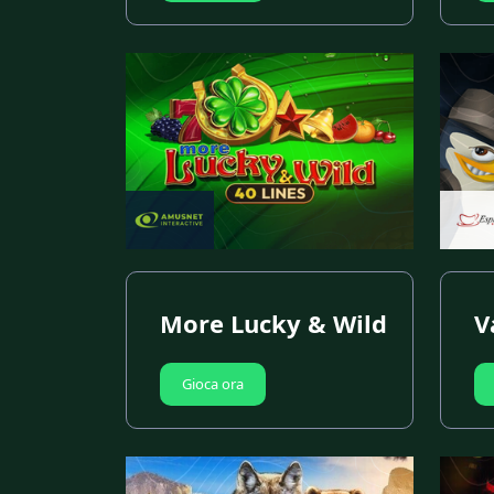
More Lucky & Wild
V
Gioca ora