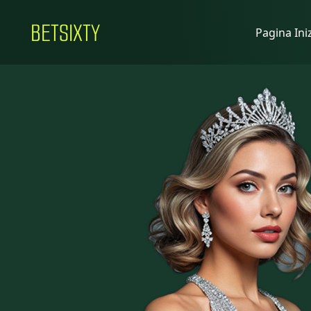
Pagina Iniz